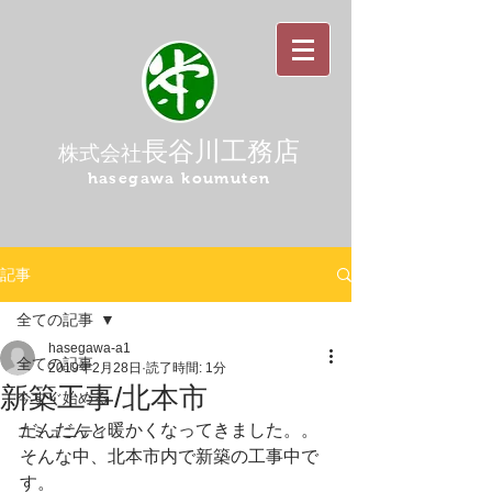
長谷川工務店
株式会社
hasegawa koumuten
記事
全ての記事
hasegawa-a1
全ての記事
2019年2月28日
読了時間: 1分
新築工事/北本市
今すぐ始める
だんだんと暖かくなってきました。。
コミュニティ
そんな中、北本市内で新築の工事中で
す。