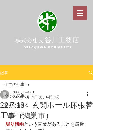
長谷川工務店
株式会社
hasegawa koumuten
記事
全ての記事
hasegawa-a1
全ての記事
2022年7月14日
読了時間: 2分
22.7.13 玄関ホール床張替
今すぐ始める
工事（鴻巣市）
コミュニティ
戻り梅雨
という言葉があることを最近