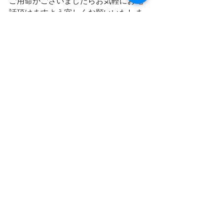
ご用命がございましたらお気軽にお電
話頂けますよう宜しくお願いいたしま
す。               
０４８０－８５－５７６０
すべて表示
最新記事