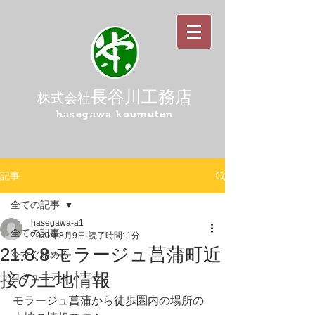
長谷川工務店
株式会社
hasegawa koumuten
記事
全ての記事
hasegawa-a1
全ての記事
2021年8月9日
読了時間: 1分
21.8.8 モラージュ菖蒲町近
今すぐ始める
接の土地情報
コミュニティ
モラージュ菖蒲から徒歩圏内の場所の