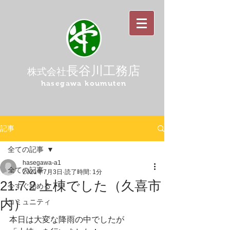
長谷川工務店
株式会社
hasegawa koumuten
記事
全ての記事
hasegawa-a1
全ての記事
2021年7月3日
読了時間: 1分
21.7.2 上棟でした（久喜市
今すぐ始める
内）
コミュニティ
本日は大変な降雨の中でしたが