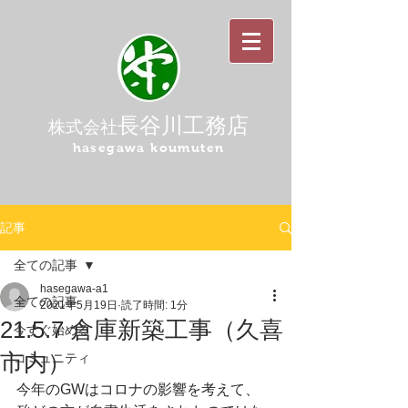
長谷川工務店
株式会社
hasegawa koumuten
記事
全ての記事
hasegawa-a1
全ての記事
2021年5月19日
読了時間: 1分
21.5.7 倉庫新築工事（久喜
今すぐ始める
市内）
コミュニティ
今年のGWはコロナの影響を考えて、