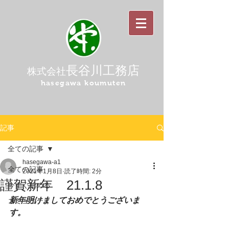
長谷川工務店
株式会社
hasegawa koumuten
記事
全ての記事
hasegawa-a1
全ての記事
2021年1月8日
読了時間: 2分
謹賀新年 21.1.8
今すぐ始める
新年明けましておめでとうございま
コミュニティ
す。