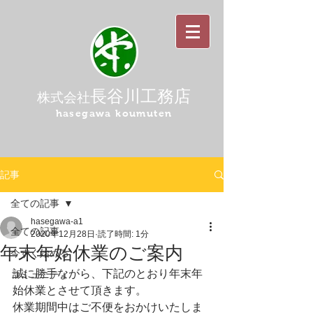
長谷川工務店
株式会社
hasegawa koumuten
記事
全ての記事
hasegawa-a1
全ての記事
2020年12月28日
読了時間: 1分
年末年始休業のご案内
今すぐ始める
誠に勝手ながら、下記のとおり年末年
コミュニティ
始休業とさせて頂きます。
休業期間中はご不便をおかけいたしま